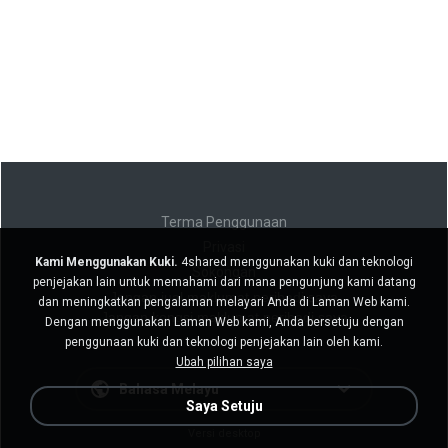
Terma Penggunaan
Privasi
Kami Menggunakan Kuki.
4shared menggunakan kuki dan teknologi
Sokongan
penjejakan lain untuk memahami dari mana pengunjung kami datang
Jangan jual maklumat peribadi saya
dan meningkatkan pengalaman melayari Anda di Laman Web kami.
Jangan kongsi maklumat peribadi saya
Dengan menggunakan Laman Web kami, Anda bersetuju dengan
penggunaan kuki dan teknologi penjejakan lain oleh kami.
Ubah pilihan saya
Bahasa Melayu
Saya Setuju
Versi desktop