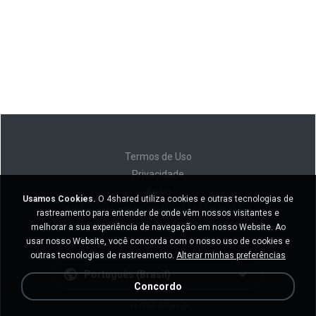
Termos de Uso
Privacidade
Apoio
Usamos Cookies.
O 4shared utiliza cookies e outras tecnologias de
Não venda minhas informações pessoais
rastreamento para entender de onde vêm nossos visitantes e
Não compartilhe minhas informações pessoais
melhorar a sua experiência de navegação em nosso Website. Ao
usar nosso Website, você concorda com o nosso uso de cookies e
outras tecnologias de rastreamento.
Alterar minhas preferências
Português (Brasil)
Concordo
Versão desktop