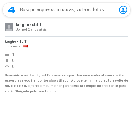
kinghoki4d T.
Joined
2 anos atrás
kinghoki4d T.
Indonesia
1
0
0
Bem-vido à minha página! Eu quero compartilhar meu material com você e
espero que você encontre algo útil aqui. Aproveite minha coleção e volte de
novo e de novo, farei o meu melhor para torná-la sempre interessante para
você. Obrigado pelo seu tempo!