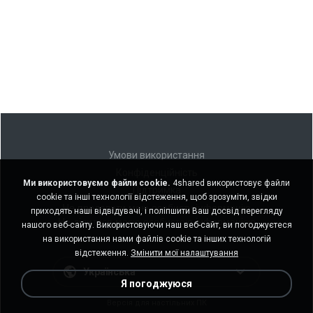
Умови використання
Конфіденційність
Ми використовуємо файли cookie.
4shared використовує файли
Підтримка
cookie та інші технології відстеження, щоб зрозуміти, звідки
Не продавати мою особисту інформацію
приходять наші відвідувачі, і поліпшити Ваш досвід перегляду
Не ділитися моєю особистою інформацією
нашого веб-сайту. Використовуючи наш веб-сайт, ви погоджуєтеся
на використання нами файлів cookie та інших технологій
відстеження.
Змінити мої налаштування
Українська
Я погоджуюся
Версія для настільних ПК