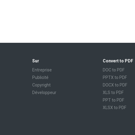
Sur
Convert to PDF
Entreprise
DOC to PDF
Publicité
PPTX to PDF
Copyright
DOCX to PDF
Développeur
XLS to PDF
PPT to PDF
XLSX to PDF
CBR to PDF
TXT to PDF
PPS to PDF