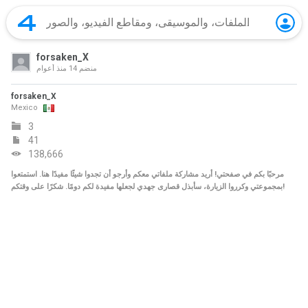
forsaken_X
منضم
14 منذ أعوام
forsaken_X
Mexico
3
41
138,666
مرحبًا بكم في صفحتي! أريد مشاركة ملفاتي معكم وأرجو أن تجدوا شيئًا مفيدًا هنا. استمتعوا
بمجموعتي وكرروا الزيارة، سأبذل قصارى جهدي لجعلها مفيدة لكم دومًا. شكرًا على وقتكم!