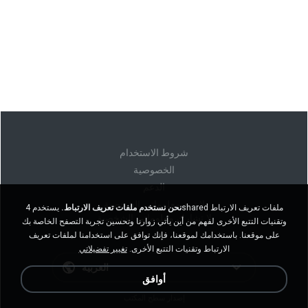
شروط الاستخدام
الخصوصية
الدعم
لا تبيع معلوماتي الشخصية
نحن نستخدم ملفات تعريف الارتباط.
يستخدم 4shared ملفات تعريف الارتباط
لا تشارك معلوماتي الشخصية
وتقنيات التتبع الأخرى لفهم من أين يأتي زوارنا وتحسين تجربة التصفح الخاصة بك
على موقعنا. باستخدامك لموقعنا، فإنك توافق على استخدامنا لملفات تعريف
الارتباط وتقنيات التتبع الأخرى.
تغيير تفضيلاتي
العربية
أوافق
إصدار سطح المكتب