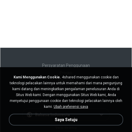
Persyaratan Penggunaan
Privasi
Kami Menggunakan Cookie.
4shared menggunakan cookie dan
Bantuan
teknologi pelacakan lainnya untuk memahami dari mana pengunjung
Jangan jual informasi pribadi saya
kami datang dan meningkatkan pengalaman penelusuran Anda di
Jangan bagikan informasi pribadi saya
Situs Web kami. Dengan menggunakan Situs Web kami, Anda
menyetujui penggunaan cookie dan teknologi pelacakan lainnya oleh
kami.
Ubah preferensi saya
Bahasa Indonesia
Saya Setuju
Versi desktop