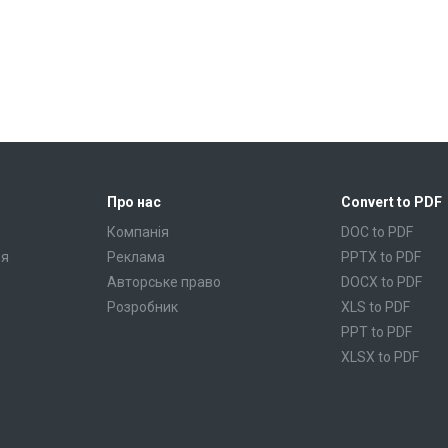
Про нас
Convert to PDF
Компанія
DOC to PDF
ня
Реклама
PPTX to PDF
Авторське право
DOCX to PDF
Розробник
XLS to PDF
PPT to PDF
XLSX to PDF
CBR to PDF
TXT to PDF
PPS to PDF