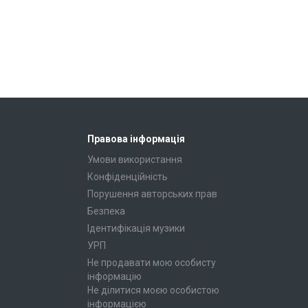
Правова інформація
Умови використання
Конфіденційність
Порушення авторських прав
Безпека
Ідентифікація музики
УРП
Не продавати мою особисту
інформацію
Не ділитися моєю особистою
інформацією