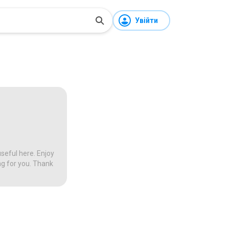
Увійти
seful here. Enjoy
ng for you. Thank