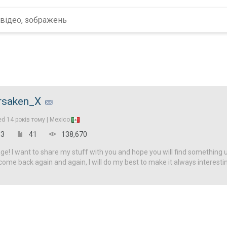
rsaken_X
ed
14 років тому |
Mexico
3
41
138,670
! I want to share my stuff with you and hope you will find something u
come back again and again, I will do my best to make it always interesti