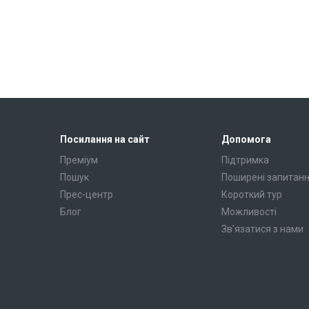
Посилання на сайт
Допомога
Преміум
Підтримка
Пошук
Поширені запитан
Прес-центр
Короткий тур
Блог
Можливості
Зв'язатися з нами