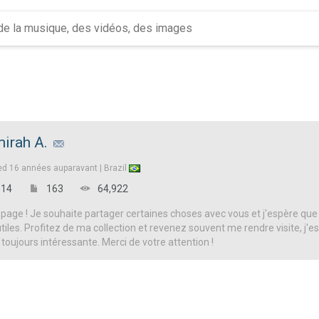
irah A.
ed
16 années auparavant |
Brazil
14
163
64,922
page ! Je souhaite partager certaines choses avec vous et j'espère que
iles. Profitez de ma collection et revenez souvent me rendre visite, j'es
 toujours intéressante. Merci de votre attention !