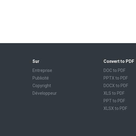
Sur
Convert to PDF
Entreprise
DOC to PDF
Publicité
PPTX to PDF
Copyright
DOCX to PDF
Développeur
XLS to PDF
PPT to PDF
XLSX to PDF
CBR to PDF
TXT to PDF
PPS to PDF