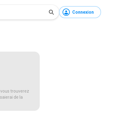
Connexion
 vous trouverez
saierai de la