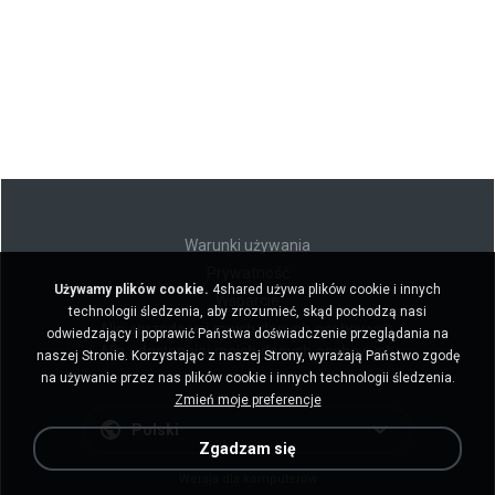
Warunki używania
Prywatność
Używamy plików cookie.
4shared używa plików cookie i innych
Wsparcie
technologii śledzenia, aby zrozumieć, skąd pochodzą nasi
Nie sprzedawaj moich danych osobowych
odwiedzający i poprawić Państwa doświadczenie przeglądania na
Nie udostępniaj moich danych osobowych
naszej Stronie. Korzystając z naszej Strony, wyrażają Państwo zgodę
na używanie przez nas plików cookie i innych technologii śledzenia.
Zmień moje preferencje
Polski
Zgadzam się
Wersja dla komputerów