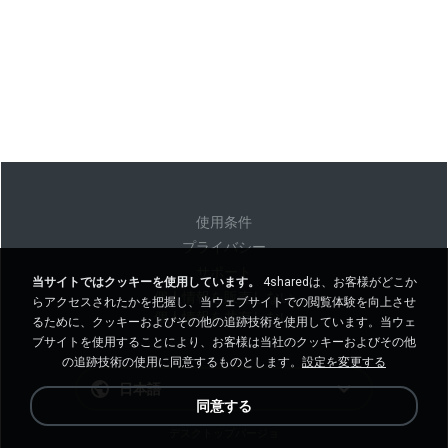
使用条件
プライバシー
サポート
当サイトではクッキーを使用しています。
4sharedは、お客様がどこか
個人情報を販売しない
らアクセスされたかを把握し、当ウェブサイトでの閲覧体験を向上させ
個人情報を共有しない
るために、クッキーおよびその他の追跡技術を使用しています。当ウェ
ブサイトを使用することにより、お客様は当社のクッキーおよびその他
の追跡技術の使用に同意するものとします。
設定を変更する
日本語
同意する
デスクトップバージョ