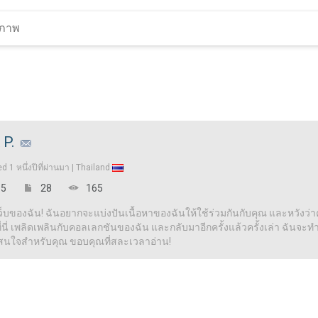
 P.
ed
1 หนึ่งปีที่ผ่านมา |
Thailand
5
28
165
เว็บของฉัน! ฉันอยากจะแบ่งปันเนื้อหาของฉันให้ใช้ร่วมกันกับคุณ และหวังว่าคุ
ี่ เพลิดเพลินกับคอลเลกชันของฉัน และกลับมาอีกครั้งแล้วครั้งเล่า ฉันจะทำให้
าสนใจสำหรับคุณ ขอบคุณที่สละเวลาอ่าน!