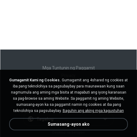
Mga Tuntunin ng Paggamit
Privacy
Gumagamit Kami ng Cookies.
Gumagamit ang 4shared ng cookies at
Suporta
iba pang teknolohiya sa pagsubaybay para maunawaan kung saan
Huwag ibenta ang aking personal na impormasyon
nagmumula ang aming mga bisita at mapabuti ang iyong karanasan
Huwag ibahagi ang aking personal na impormasyon
sa pag-browse sa aming Website. Sa paggamit ng aming Website,
sumasang-ayon ka sa paggamit namin ng cookies at iba pang
teknolohiya sa pagsubaybay.
Baguhin ang aking mga kagustuhan
Tagalog
Sumasang-ayon ako
Desktop na bersyon