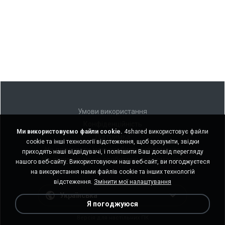
Умови використання
Конфіденційність
Ми використовуємо файли cookie.
4shared використовує файли
Підтримка
cookie та інші технології відстеження, щоб зрозуміти, звідки
Не продавати мою особисту інформацію
приходять наші відвідувачі, і поліпшити Ваш досвід перегляду
Не ділитися моєю особистою інформацією
нашого веб-сайту. Використовуючи наш веб-сайт, ви погоджуєтеся
на використання нами файлів cookie та інших технологій
відстеження.
Змінити мої налаштування
Українська
Я погоджуюся
Версія для настільних ПК