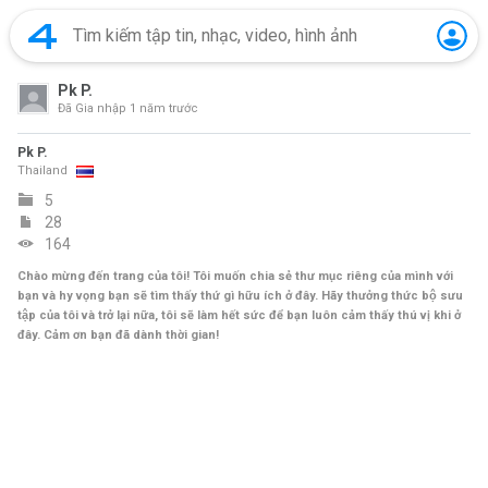
Pk P.
Đã Gia nhập
1 năm trước
Pk P.
Thailand
5
28
164
Chào mừng đến trang của tôi! Tôi muốn chia sẻ thư mục riêng của mình với
bạn và hy vọng bạn sẽ tìm thấy thứ gì hữu ích ở đây. Hãy thưởng thức bộ sưu
tập của tôi và trở lại nữa, tôi sẽ làm hết sức để bạn luôn cảm thấy thú vị khi ở
đây. Cảm ơn bạn đã dành thời gian!