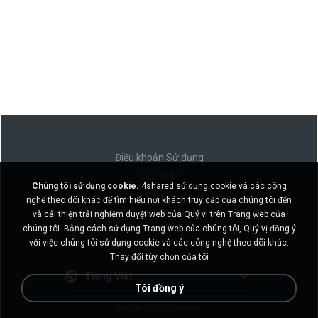
Điều khoản Sử dụng
Bảo mật
Chúng tôi sử dụng cookie.
4shared sử dụng cookie và các công
Hỗ trợ
nghệ theo dõi khác để tìm hiểu nơi khách truy cập của chúng tôi đến
Không bán thông tin cá nhân của tôi
và cải thiện trải nghiệm duyệt web của Quý vị trên Trang web của
Không chia sẻ thông tin cá nhân của tôi
chúng tôi. Bằng cách sử dụng Trang web của chúng tôi, Quý vị đồng ý
với việc chúng tôi sử dụng cookie và các công nghệ theo dõi khác.
Thay đổi tùy chọn của tôi
Tiếng Việt
Tôi đồng ý
Bản dành cho desktop