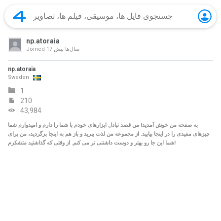
np.atoraia
17 سال‌ها پیش
Joined
np.atoraia
Sweden
1
210
43,984
به صفحه من خوش آمدید! من قصد تبادل ابزارهای خودم با شما را دارم و امیدوارم شما
چیزهای مفیدی را در اینجا بیابید. از مجموعه من لذت ببرید و باز هم به اینجا برگردید، من برای
شما این جا رو بهتر و دوست داشتنی تر می کنم. از وقتی که گذاشتید متشکرم!