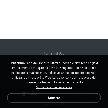
Termini d'Uso
Privacy
Utilizziamo i cookie.
4shared utilizza i cookie e altre tecnologie di
Supporto
tracciamento per capire da dove provengono i nostri visitatori e
Non venda le mie informazioni personali
migliorare la Sua esperienza di navigazione sul nostro Sito Web.
Non condivida le mie informazioni personali
Utilizzando il nostro Sito Web, Lei acconsente al nostro uso dei
cookie e di altre tecnologie di tracciamento.
Modifichi le mie preferenze
Italiano
Accetto
Versione desktop