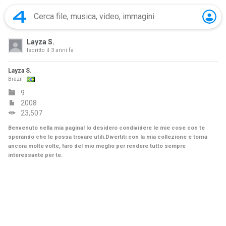
Layza S.
Iscritto il
3 anni fa
Layza S.
Brazil
9
2008
23,507
Benvenuto nella mia pagina! Io desidero condividere le mie cose con te
sperando che le possa trovare utili.Divertiti con la mia collezione e torna
ancora molte volte, farò del mio meglio per rendere tutto sempre
interessante per te.