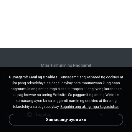
Mga Tuntunin ng Paggamit
Privacy
Gumagamit Kami ng Cookies.
Gumagamit ang 4shared ng cookies at
Suporta
iba pang teknolohiya sa pagsubaybay para maunawaan kung saan
Huwag ibenta ang aking personal na impormasyon
nagmumula ang aming mga bisita at mapabuti ang iyong karanasan
Huwag ibahagi ang aking personal na impormasyon
sa pag-browse sa aming Website. Sa paggamit ng aming Website,
sumasang-ayon ka sa paggamit namin ng cookies at iba pang
teknolohiya sa pagsubaybay.
Baguhin ang aking mga kagustuhan
Tagalog
Sumasang-ayon ako
Desktop na bersyon