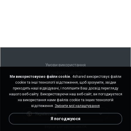
Умови використання
Конфіденційність
Ми використовуємо файли cookie.
4shared використовує файли
Підтримка
cookie та інші технології відстеження, щоб зрозуміти, звідки
Не продавати мою особисту інформацію
приходять наші відвідувачі, і поліпшити Ваш досвід перегляду
Не ділитися моєю особистою інформацією
нашого веб-сайту. Використовуючи наш веб-сайт, ви погоджуєтеся
на використання нами файлів cookie та інших технологій
відстеження.
Змінити мої налаштування
Українська
Я погоджуюся
Версія для настільних ПК