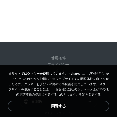
使用条件
プライバシー
サポート
当サイトではクッキーを使用しています。
4sharedは、お客様がどこか
個人情報を販売しない
らアクセスされたかを把握し、当ウェブサイトでの閲覧体験を向上させ
個人情報を共有しない
るために、クッキーおよびその他の追跡技術を使用しています。当ウェ
ブサイトを使用することにより、お客様は当社のクッキーおよびその他
の追跡技術の使用に同意するものとします。
設定を変更する
日本語
同意する
デスクトップバージョ