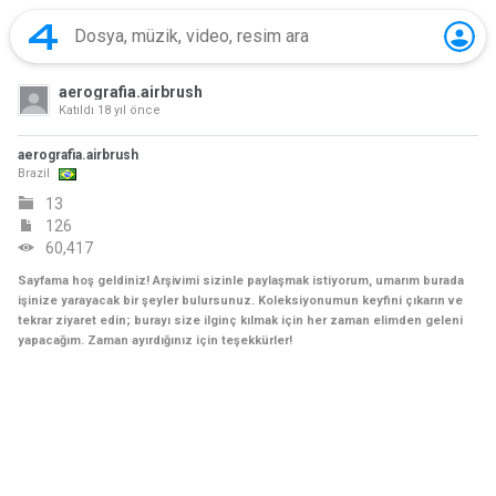
aerografia.airbrush
Katıldı
18 yıl önce
aerografia.airbrush
Brazil
13
126
60,417
Sayfama hoş geldiniz! Arşivimi sizinle paylaşmak istiyorum, umarım burada
işinize yarayacak bir şeyler bulursunuz. Koleksiyonumun keyfini çıkarın ve
tekrar ziyaret edin; burayı size ilginç kılmak için her zaman elimden geleni
yapacağım. Zaman ayırdığınız için teşekkürler!