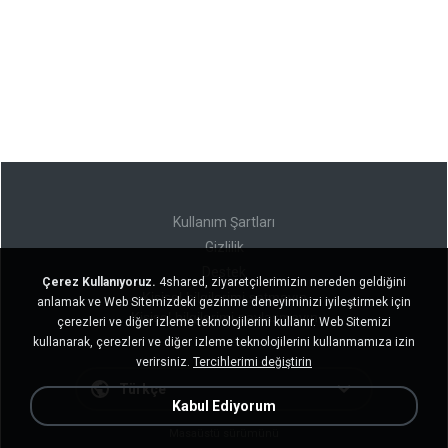
Kullanım Şartları
Gizlilik
Destek
Çerez Kullanıyoruz.
4shared, ziyaretçilerimizin nereden geldiğini
Kişisel bilgilerimi satmayın
anlamak ve Web Sitemizdeki gezinme deneyiminizi iyileştirmek için
Kişisel bilgilerimi paylaşmayın
çerezleri ve diğer izleme teknolojilerini kullanır. Web Sitemizi
kullanarak, çerezleri ve diğer izleme teknolojilerini kullanmamıza izin
verirsiniz.
Tercihlerimi değiştirin
Türkçe
Kabul Ediyorum
Masaüstü sürümünü