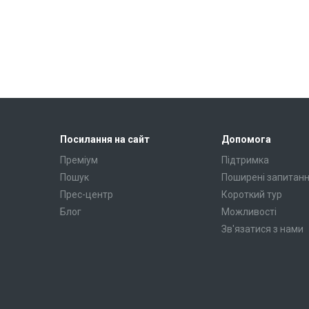
Посилання на сайт
Допомога
Преміум
Підтримка
Пошук
Поширені запитан
Прес-центр
Короткий тур
Блог
Можливості
Зв'язатися з нами