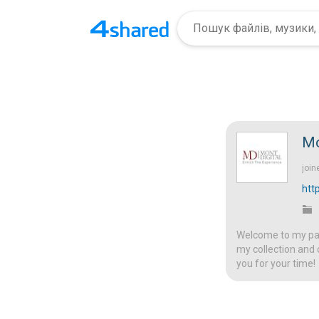
Mo
join
htt
Welcome to my page
my collection and 
you for your time!