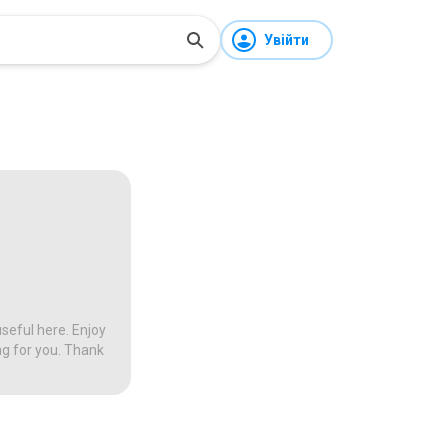
Увійти
seful here. Enjoy
ng for you. Thank