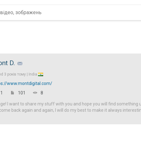
nt D.
ed
3 років тому |
India
ps://www.montdigital.com/
1
101
8
! I want to share my stuff with you and hope you will find something u
come back again and again, I will do my best to make it always interesti