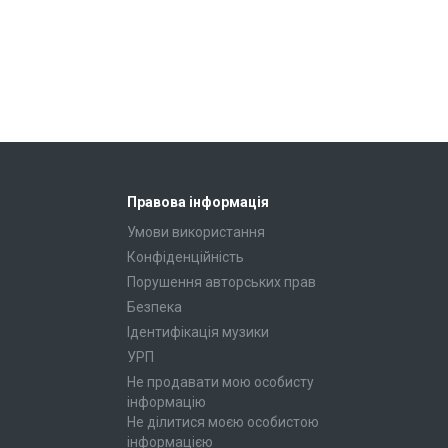
Правова інформація
Умови використання
Конфіденційність
Порушення авторських прав
Безпека
Ідентифікація музики
УРП
Не продавати мою особисту
інформацію
Не ділитися моєю особистою
інформацією