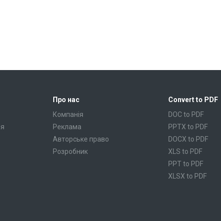
Про нас
Convert to PDF
Компанія
DOC to PDF
ня
Реклама
PPTX to PDF
Авторське право
DOCX to PDF
Розробник
XLS to PDF
PPT to PDF
XLSX to PDF
CBR to PDF
TXT to PDF
PPS to PDF