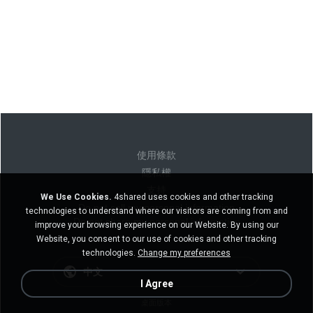
使用條款
隱私權
支持
We Use Cookies.
4shared uses cookies and other tracking
Do not sell my personal information
technologies to understand where our visitors are coming from and
Do not share my personal information
improve your browsing experience on our Website. By using our
Website, you consent to our use of cookies and other tracking
technologies.
Change my preferences
中文
I Agree
桌面版本