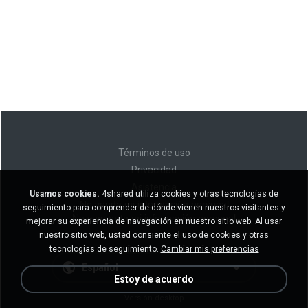
Términos de uso
Privacidad
Asistencia
Usamos cookies.
4shared utiliza cookies y otras tecnologías de
No venda mi información personal
seguimiento para comprender de dónde vienen nuestros visitantes y
No comparta mi información personal
mejorar su experiencia de navegación en nuestro sitio web. Al usar
nuestro sitio web, usted consiente el uso de cookies y otras
tecnologías de seguimiento.
Cambiar mis preferencias
Español
Estoy de acuerdo
Versión desktop