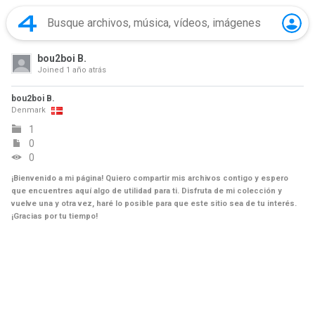
bou2boi B.
Joined
1 año atrás
bou2boi B.
Denmark
1
0
0
¡Bienvenido a mi página! Quiero compartir mis archivos contigo y espero
que encuentres aquí algo de utilidad para ti. Disfruta de mi colección y
vuelve una y otra vez, haré lo posible para que este sitio sea de tu interés.
¡Gracias por tu tiempo!