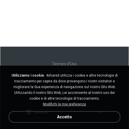
Termini d'Uso
Privacy
Utilizziamo i cookie.
4shared utilizza i cookie e altre tecnologie di
Supporto
tracciamento per capire da dove provengono i nostri visitatori e
Non venda le mie informazioni personali
migliorare la Sua esperienza di navigazione sul nostro Sito Web.
Non condivida le mie informazioni personali
Utilizzando il nostro Sito Web, Lei acconsente al nostro uso dei
cookie e di altre tecnologie di tracciamento.
Modifichi le mie preferenze
Italiano
Accetto
Versione desktop