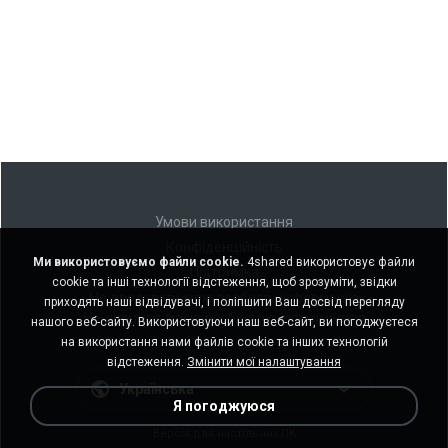
Умови використання
Конфіденційність
Ми використовуємо файли cookie.
4shared використовує файли
Підтримка
cookie та інші технології відстеження, щоб зрозуміти, звідки
Не продавати мою особисту інформацію
приходять наші відвідувачі, і поліпшити Ваш досвід перегляду
Не ділитися моєю особистою інформацією
нашого веб-сайту. Використовуючи наш веб-сайт, ви погоджуєтеся
на використання нами файлів cookie та інших технологій
відстеження.
Змінити мої налаштування
Українська
Я погоджуюся
Версія для настільних ПК