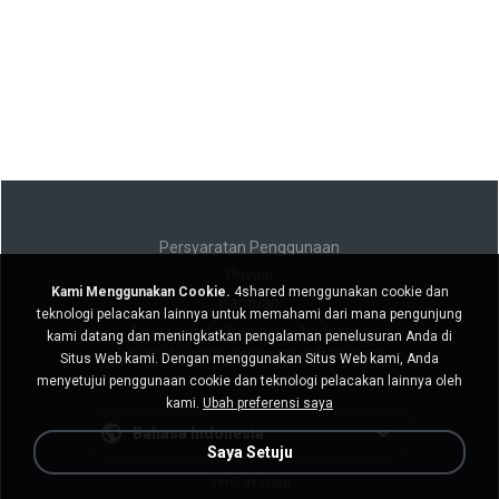
Persyaratan Penggunaan
Privasi
Kami Menggunakan Cookie.
4shared menggunakan cookie dan
Bantuan
teknologi pelacakan lainnya untuk memahami dari mana pengunjung
Jangan jual informasi pribadi saya
kami datang dan meningkatkan pengalaman penelusuran Anda di
Jangan bagikan informasi pribadi saya
Situs Web kami. Dengan menggunakan Situs Web kami, Anda
menyetujui penggunaan cookie dan teknologi pelacakan lainnya oleh
kami.
Ubah preferensi saya
Bahasa Indonesia
Saya Setuju
Versi desktop