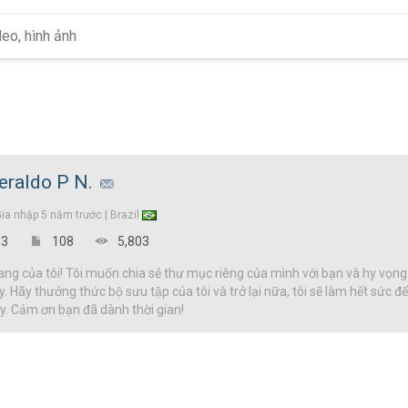
eraldo P N.
Gia nhập
5 năm trước |
Brazil
3
108
5,803
g của tôi! Tôi muốn chia sẻ thư mục riêng của mình với bạn và hy vọng
y. Hãy thưởng thức bộ sưu tập của tôi và trở lại nữa, tôi sẽ làm hết sức 
đây. Cảm ơn bạn đã dành thời gian!