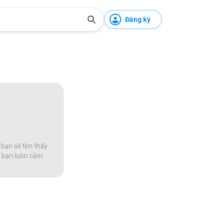
Đăng ký
 bạn sẽ tìm thấy
để bạn luôn cảm