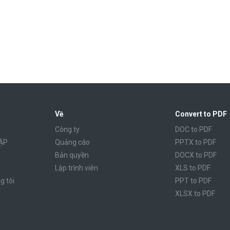
Về
Convert to PDF
Công ty
DOC to PDF
ẶP
Quảng cáo
PPTX to PDF
Bản quyền
DOCX to PDF
Lập trình viên
XLS to PDF
g tôi
PPT to PDF
XLSX to PDF
CBR to PDF
TXT to PDF