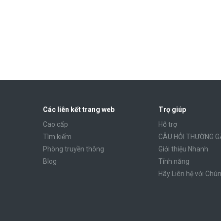
Các liên kết trang web
Trợ giúp
Cao cấp
Hỗ trợ
Tìm kiếm
CÂU HỎI THƯỜNG G
Phòng truyền thông
Giới thiệu Nhanh
Blog
Tính năng
Hãy Liên hệ với Chún