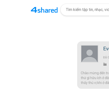
Ev
Đã 
Chào mừng đến tran
thứ gì hữu ích ở đâ
thấy thú vị khi ở 