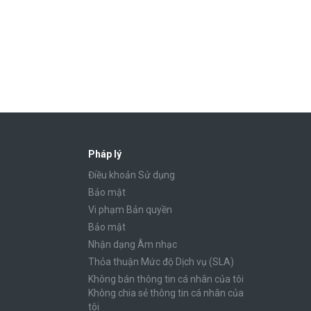
Pháp lý
Điều khoản Sử dụng
Bảo mật
Vi phạm Bản quyền
Bảo mật
Nhận dạng Âm nhạc
Thỏa thuận Mức độ Dịch vụ (SLA)
Không bán thông tin cá nhân của tôi
Không chia sẻ thông tin cá nhân của
tôi