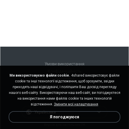
Умови використання
Конфіденційність
Ми використовуємо файли cookie.
4shared використовує файли
Підтримка
cookie та інші технології відстеження, щоб зрозуміти, звідки
Не продавати мою особисту інформацію
приходять наші відвідувачі, і поліпшити Ваш досвід перегляду
Не ділитися моєю особистою інформацією
нашого веб-сайту. Використовуючи наш веб-сайт, ви погоджуєтеся
на використання нами файлів cookie та інших технологій
відстеження.
Змінити мої налаштування
Українська
Я погоджуюся
Версія для настільних ПК