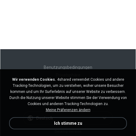
Benutzungsbedingungen
Privatsphäre
Wir verwenden Cookies.
4shared verwendet Cookies und andere
Support
Tracking-Technologien, um zu verstehen, woher unsere Besucher
Meine persönlichen Daten nicht verkaufen
kommen und um Ihr Surferlebnis auf unserer Website zu verbessern.
Meine persönlichen Daten nicht weitergeben
Durch die Nutzung unserer Website stimmen Sie der Verwendung von
Cookies und anderen Tracking-Technologien zu.
Meine Präferenzen ändern
Deutsch
Ich stimme zu
Desktop-Version