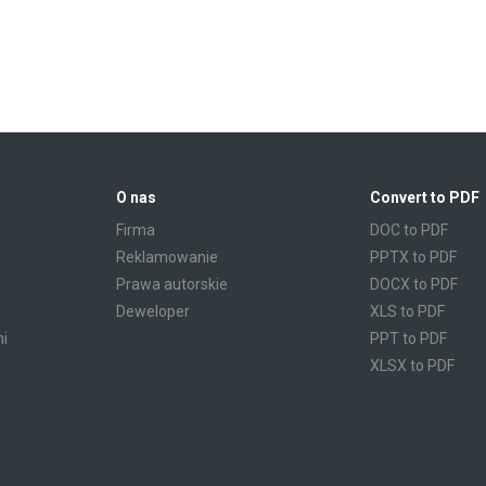
O nas
Convert to PDF
Firma
DOC to PDF
Reklamowanie
PPTX to PDF
Prawa autorskie
DOCX to PDF
Deweloper
XLS to PDF
mi
PPT to PDF
XLSX to PDF
CBR to PDF
TXT to PDF
PPS to PDF
RTF to PDF