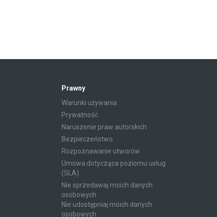
Prawny
Warunki używania
Prywatność
Naruszenie praw autorskich
Bezpieczeństwo
Rozpoznawanie utworów
Umowa dotycząca poziomu usług
(SLA)
Nie sprzedawaj moich danych
osobowych
Nie udostępniaj moich danych
osobowych