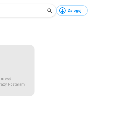
Zaloguj
 tu coś
 razy. Postaram