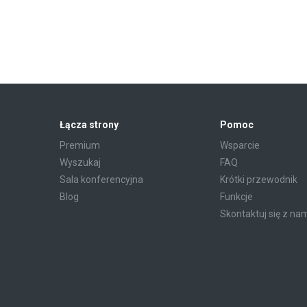
Łącza strony
Pomoc
Premium
Wsparcie
Wyszukaj
FAQ
Sala konferencyjna
Krótki przewodnik
Blog
Funkcje
Skontaktuj się z na