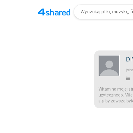
DI
join
Witam na mojej str
użytecznego. Miłeg
się, by zawsze był