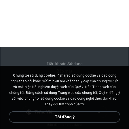
Điều khoản Sử dụng
Bảo mật
Chúng tôi sử dụng cookie.
4shared sử dụng cookie và các công
Hỗ trợ
nghệ theo dõi khác để tìm hiểu nơi khách truy cập của chúng tôi đến
Không bán thông tin cá nhân của tôi
và cải thiện trải nghiệm duyệt web của Quý vị trên Trang web của
Không chia sẻ thông tin cá nhân của tôi
chúng tôi. Bằng cách sử dụng Trang web của chúng tôi, Quý vị đồng ý
với việc chúng tôi sử dụng cookie và các công nghệ theo dõi khác.
Thay đổi tùy chọn của tôi
Tiếng Việt
Tôi đồng ý
Bản dành cho desktop