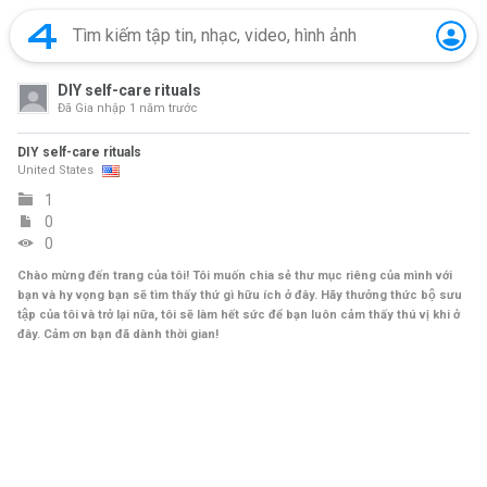
DIY self-care rituals
Đã Gia nhập
1 năm trước
DIY self-care rituals
United States
1
0
0
Chào mừng đến trang của tôi! Tôi muốn chia sẻ thư mục riêng của mình với
bạn và hy vọng bạn sẽ tìm thấy thứ gì hữu ích ở đây. Hãy thưởng thức bộ sưu
tập của tôi và trở lại nữa, tôi sẽ làm hết sức để bạn luôn cảm thấy thú vị khi ở
đây. Cảm ơn bạn đã dành thời gian!