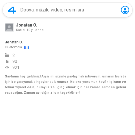
Jonatan O.
Katıldı
10 yıl önce
Jonatan O.
Guatemala
2
90
921
Sayfama hoş geldiniz! Arşivimi sizinle paylaşmak istiyorum, umarım burada
işinize yarayacak bir şeyler bulursunuz. Koleksiyonumun keyfini çıkarın ve
tekrar ziyaret edin; burayı size ilginç kılmak için her zaman elimden geleni
yapacağım. Zaman ayırdığınız için teşekkürler!