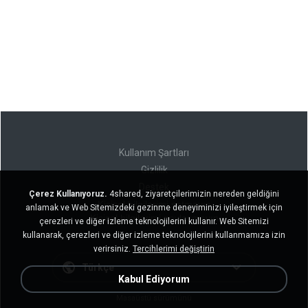
Kullanım Şartları
Gizlilik
Destek
Çerez Kullanıyoruz.
4shared, ziyaretçilerimizin nereden geldiğini
Kişisel bilgilerimi satmayın
anlamak ve Web Sitemizdeki gezinme deneyiminizi iyileştirmek için
Kişisel bilgilerimi paylaşmayın
çerezleri ve diğer izleme teknolojilerini kullanır. Web Sitemizi
kullanarak, çerezleri ve diğer izleme teknolojilerini kullanmamıza izin
verirsiniz.
Tercihlerimi değiştirin
Türkçe
Kabul Ediyorum
Masaüstü sürümünü