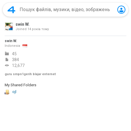
swin W.
Joined
14 років тому
swin W.
Indonesia
45
384
12,677
guru smpn1gerih blajar enternet
My Shared Folders
ojl