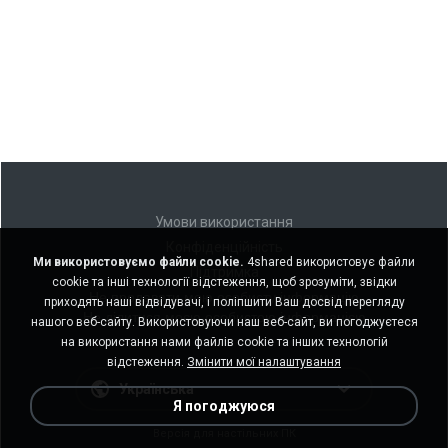
Умови використання
Конфіденційність
Ми використовуємо файли cookie.
4shared використовує файли
Підтримка
cookie та інші технології відстеження, щоб зрозуміти, звідки
Не продавати мою особисту інформацію
приходять наші відвідувачі, і поліпшити Ваш досвід перегляду
Не ділитися моєю особистою інформацією
нашого веб-сайту. Використовуючи наш веб-сайт, ви погоджуєтеся
на використання нами файлів cookie та інших технологій
відстеження.
Змінити мої налаштування
Українська
Я погоджуюся
Версія для настільних ПК