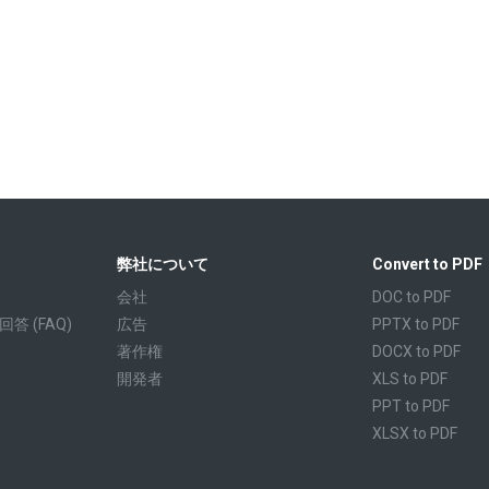
弊社について
Convert to PDF
会社
DOC to PDF
 (FAQ)
広告
PPTX to PDF
著作権
DOCX to PDF
開発者
XLS to PDF
PPT to PDF
XLSX to PDF
CBR to PDF
TXT to PDF