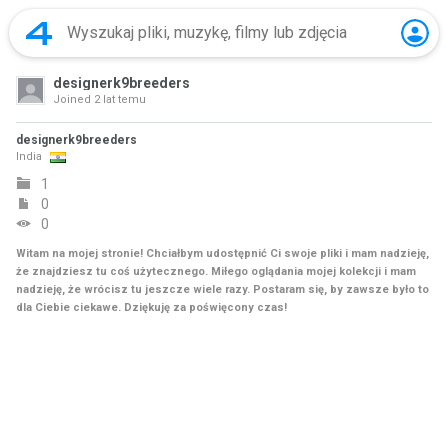
designerk9breeders
Joined
2 lat temu
designerk9breeders
India
1
0
0
Witam na mojej stronie! Chciałbym udostępnić Ci swoje pliki i mam nadzieję,
że znajdziesz tu coś użytecznego. Miłego oglądania mojej kolekcji i mam
nadzieję, że wrócisz tu jeszcze wiele razy. Postaram się, by zawsze było to
dla Ciebie ciekawe. Dziękuję za poświęcony czas!