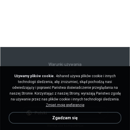
Warunki używania
Prywatność
Używamy plików cookie.
4shared używa plików cookie i innych
Wsparcie
technologii śledzenia, aby zrozumieć, skąd pochodzą nasi
Nie sprzedawaj moich danych osobowych
odwiedzający i poprawić Państwa doświadczenie przeglądania na
Nie udostępniaj moich danych osobowych
naszej Stronie. Korzystając z naszej Strony, wyrażają Państwo zgodę
na używanie przez nas plików cookie i innych technologii śledzenia.
Zmień moje preferencje
Polski
Zgadzam się
Wersja dla komputerów