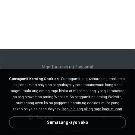
Mga Tuntunin ng Paggamit
Privacy
Gumagamit Kami ng Cookies.
Gumagamit ang 4shared ng cookies at
Suporta
iba pang teknolohiya sa pagsubaybay para maunawaan kung saan
Huwag ibenta ang aking personal na impormasyon
nagmumula ang aming mga bisita at mapabuti ang iyong karanasan
Huwag ibahagi ang aking personal na impormasyon
sa pag-browse sa aming Website. Sa paggamit ng aming Website,
sumasang-ayon ka sa paggamit namin ng cookies at iba pang
teknolohiya sa pagsubaybay.
Baguhin ang aking mga kagustuhan
Tagalog
Sumasang-ayon ako
Desktop na bersyon