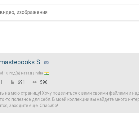
mastebooks S.
ed
10 год(а) назад |
India
1
691
596
ь на мою страницу! Хочу поделиться с вами своими файлами и на
о-то полезное для себя. В моей коллекции вы найдете много инте
тся, заходите еще. Спасибо!