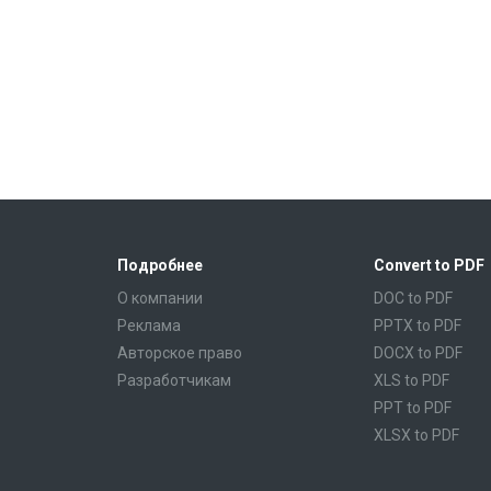
Подробнее
Convert to PDF
О компании
DOC to PDF
Реклама
PPTX to PDF
Авторское право
DOCX to PDF
Разработчикам
XLS to PDF
PPT to PDF
XLSX to PDF
CBR to PDF
TXT to PDF