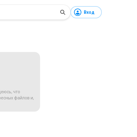
Вход
деюсь, что
ресных файлов и,