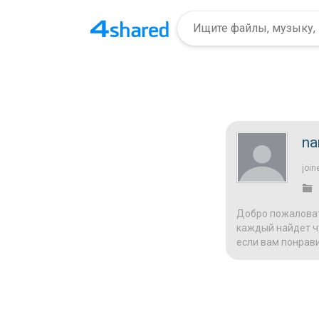
na
join
Добро пожаловат
каждый найдет чт
если вам понрави