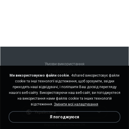
Умови використання
Конфіденційність
Ми використовуємо файли cookie.
4shared використовує файли
Підтримка
cookie та інші технології відстеження, щоб зрозуміти, звідки
Не продавати мою особисту інформацію
приходять наші відвідувачі, і поліпшити Ваш досвід перегляду
Не ділитися моєю особистою інформацією
нашого веб-сайту. Використовуючи наш веб-сайт, ви погоджуєтеся
на використання нами файлів cookie та інших технологій
відстеження.
Змінити мої налаштування
Українська
Я погоджуюся
Версія для настільних ПК