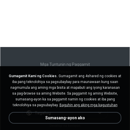
Mga Tuntunin ng Paggamit
Privacy
Gumagamit Kami ng Cookies.
Gumagamit ang 4shared ng cookies at
Suporta
iba pang teknolohiya sa pagsubaybay para maunawaan kung saan
Huwag ibenta ang aking personal na impormasyon
nagmumula ang aming mga bisita at mapabuti ang iyong karanasan
Huwag ibahagi ang aking personal na impormasyon
sa pag-browse sa aming Website. Sa paggamit ng aming Website,
sumasang-ayon ka sa paggamit namin ng cookies at iba pang
teknolohiya sa pagsubaybay.
Baguhin ang aking mga kagustuhan
Tagalog
Sumasang-ayon ako
Desktop na bersyon