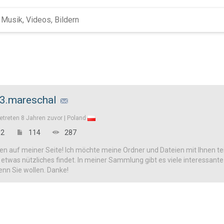
3.mareschal
etreten
8 Jahren zuvor |
Poland
2
114
287
n auf meiner Seite! Ich möchte meine Ordner und Dateien mit Ihnen tei
h etwas nützliches findet. In meiner Sammlung gibt es viele interessan
enn Sie wollen. Danke!