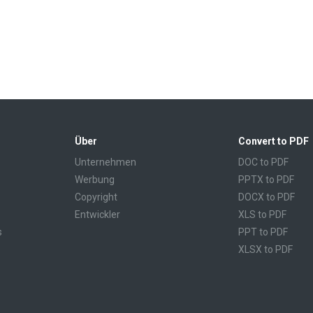
Über
Convert to PDF
Unternehmen
DOC to PDF
Werbung
PPTX to PDF
Copyright
DOCX to PDF
Entwickler
XLS to PDF
s
PPT to PDF
XLSX to PDF
CBR to PDF
TXT to PDF
PPS to PDF