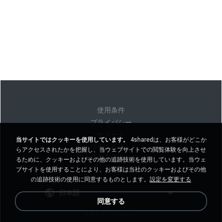
使用条件
プライバシー
サポート
当サイトではクッキーを使用しています。
4sharedは、お客様がどこか
個人情報を販売しない
らアクセスされたかを把握し、当ウェブサイトでの閲覧体験を向上させ
個人情報を共有しない
るために、クッキーおよびその他の追跡技術を使用しています。当ウェ
ブサイトを使用することにより、お客様は当社のクッキーおよびその他
の追跡技術の使用に同意するものとします。
設定を変更する
日本語
同意する
デスクトップバージョ