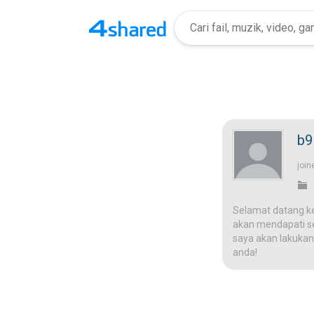
b9
join
Selamat datang k
akan mendapati ses
saya akan lakukan
anda!