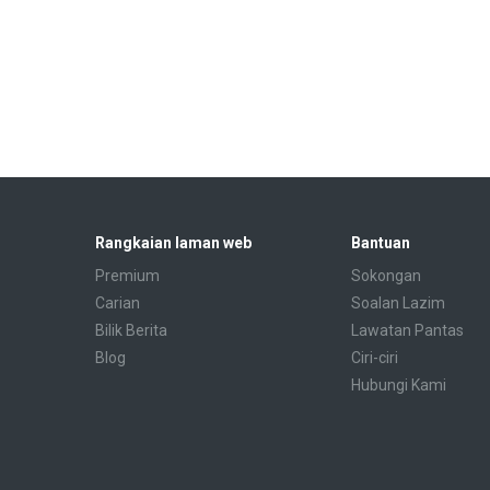
Rangkaian laman web
Bantuan
Premium
Sokongan
Carian
Soalan Lazim
Bilik Berita
Lawatan Pantas
Blog
Ciri-ciri
Hubungi Kami