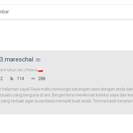
3.mareschal
ed
8 tahun lalu |
Poland
2
114
288
e halaman saya! Saya mahu berkongsi barangan saya dengan anda dan
uatu yang berguna di sini. Bergembira menikmati koleksi saya dan kemb
 yang terbaik agar ia sentiasa menarik buat anda. Terima kasih kera