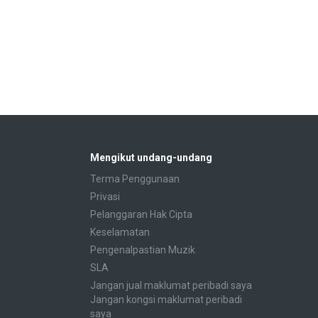
Mengikut undang-undang
Terma Penggunaan
Privasi
Pelanggaran Hak Cipta
Keselamatan
Pengenalpastian Muzik
SLA
Jangan jual maklumat peribadi saya
Jangan kongsi maklumat peribadi
saya