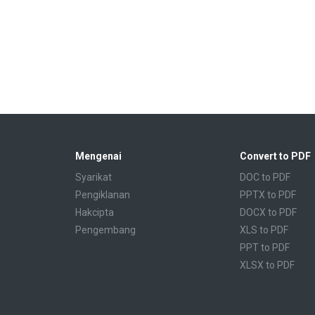
Mengenai
Convert to PDF
Syarikat
DOC to PDF
Pengiklanan
PPTX to PDF
Hakcipta
DOCX to PDF
Pengembang
XLS to PDF
PPT to PDF
XLSX to PDF
CBR to PDF
TXT to PDF