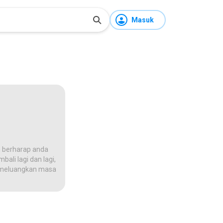
Masuk
 berharap anda
ali lagi dan lagi,
na meluangkan masa