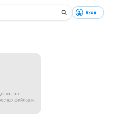
Вход
деюсь, что
ресных файлов и,