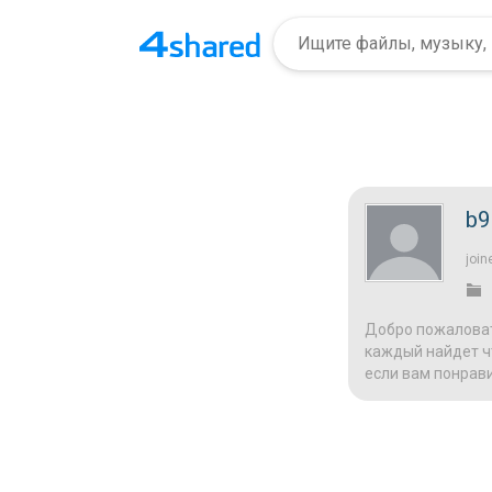
b9
join
Добро пожаловат
каждый найдет чт
если вам понрави