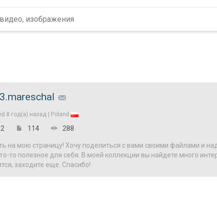
3.mareschal
ed
8 год(а) назад |
Poland
2
114
288
ь на мою страницу! Хочу поделиться с вами своими файлами и на
о-то полезное для себя. В моей коллекции вы найдете много инте
тся, заходите еще. Спасибо!