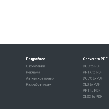
Подробнее
Convert to PDF
О компании
DOC to PDF
Реклама
PPTX to PDF
Авторское право
DOCX to PDF
Разработчикам
XLS to PDF
PPT to PDF
XLSX to PDF
CBR to PDF
TXT to PDF