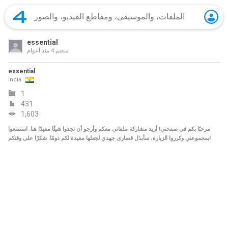
essential
منضم
4 منذ أعوام
essential
India
1
431
1,603
مرحبًا بكم في صفحتي! أريد مشاركة ملفاتي معكم وأرجو أن تجدوا شيئًا مفيدًا هنا. استمتعوا
بمجموعتي وكرروا الزيارة، سأبذل قصارى جهدي لجعلها مفيدة لكم دومًا. شكرًا على وقتكم!