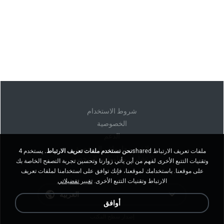
شروط الاستخدام
الخصوصية
الدعم
لا تبيع معلوماتي الشخصية
نحن نستخدم ملفات تعريف الارتباط.
يستخدم 4shared ملفات تعريف الارتباط
لا تشارك معلوماتي الشخصية
وتقنيات التتبع الأخرى لفهم من أين يأتي زوارنا وتحسين تجربة التصفح الخاصة بك
على موقعنا. باستخدامك لموقعنا، فإنك توافق على استخدامنا لملفات تعريف
الارتباط وتقنيات التتبع الأخرى.
تغيير تفضيلاتي
العربية
أوافق
إصدار سطح المكتب