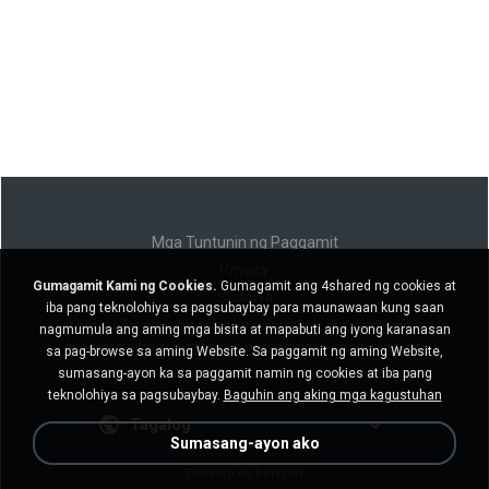
Mga Tuntunin ng Paggamit
Privacy
Gumagamit Kami ng Cookies.
Gumagamit ang 4shared ng cookies at
Suporta
iba pang teknolohiya sa pagsubaybay para maunawaan kung saan
Huwag ibenta ang aking personal na impormasyon
nagmumula ang aming mga bisita at mapabuti ang iyong karanasan
Huwag ibahagi ang aking personal na impormasyon
sa pag-browse sa aming Website. Sa paggamit ng aming Website,
sumasang-ayon ka sa paggamit namin ng cookies at iba pang
teknolohiya sa pagsubaybay.
Baguhin ang aking mga kagustuhan
Tagalog
Sumasang-ayon ako
Desktop na bersyon