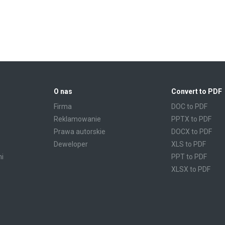
O nas
Convert to PDF
Firma
DOC to PDF
Reklamowanie
PPTX to PDF
Prawa autorskie
DOCX to PDF
Deweloper
XLS to PDF
mi
PPT to PDF
XLSX to PDF
CBR to PDF
TXT to PDF
PPS to PDF
RTF to PDF