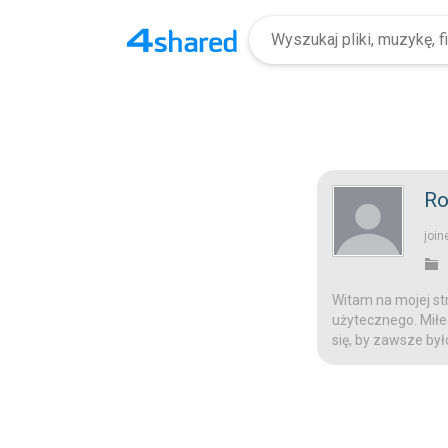
Ro
join
Witam na mojej str
użytecznego. Miłeg
się, by zawsze był