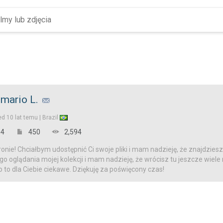
mario L.
ed
10 lat temu |
Brazil
4
450
2,594
onie! Chciałbym udostępnić Ci swoje pliki i mam nadzieję, że znajdziesz
o oglądania mojej kolekcji i mam nadzieję, że wrócisz tu jeszcze wiele
o to dla Ciebie ciekawe. Dziękuję za poświęcony czas!