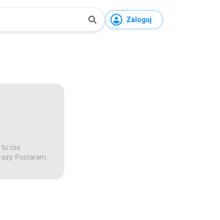
Zaloguj
 tu coś
 razy. Postaram