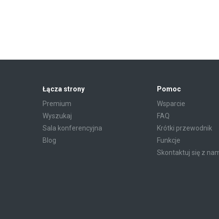
Łącza strony
Pomoc
Premium
Wsparcie
Wyszukaj
FAQ
Sala konferencyjna
Krótki przewodnik
Blog
Funkcje
Skontaktuj się z na