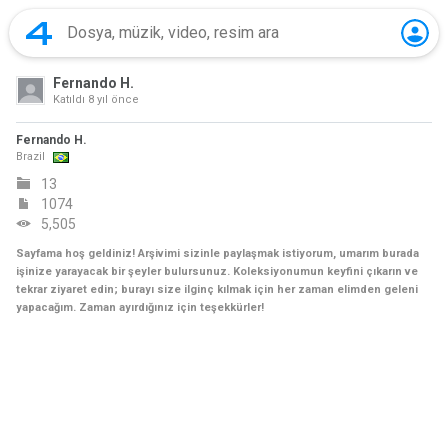
Fernando H.
Katıldı
8 yıl önce
Fernando H.
Brazil
13
1074
5,505
Sayfama hoş geldiniz! Arşivimi sizinle paylaşmak istiyorum, umarım burada
işinize yarayacak bir şeyler bulursunuz. Koleksiyonumun keyfini çıkarın ve
tekrar ziyaret edin; burayı size ilginç kılmak için her zaman elimden geleni
yapacağım. Zaman ayırdığınız için teşekkürler!