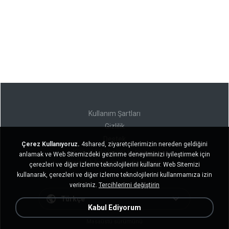
Kullanım Şartları
Gizlilik
Destek
Çerez Kullanıyoruz.
4shared, ziyaretçilerimizin nereden geldiğini
Kişisel bilgilerimi satmayın
anlamak ve Web Sitemizdeki gezinme deneyiminizi iyileştirmek için
Kişisel bilgilerimi paylaşmayın
çerezleri ve diğer izleme teknolojilerini kullanır. Web Sitemizi
kullanarak, çerezleri ve diğer izleme teknolojilerini kullanmamıza izin
verirsiniz.
Tercihlerimi değiştirin
Türkçe
Kabul Ediyorum
Masaüstü sürümünü