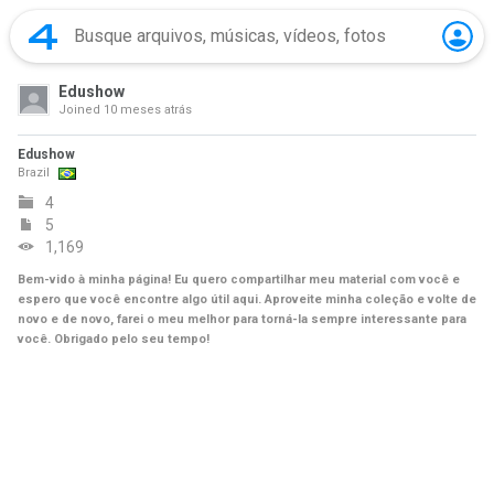
Edushow
Joined
10 meses atrás
Edushow
Brazil
4
5
1,169
Bem-vido à minha página! Eu quero compartilhar meu material com você e
espero que você encontre algo útil aqui. Aproveite minha coleção e volte de
novo e de novo, farei o meu melhor para torná-la sempre interessante para
você. Obrigado pelo seu tempo!