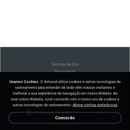
Termos de Uso
Privacidade
Apoio
Usamos Cookies.
O 4shared utiliza cookies e outras tecnologias de
Não venda minhas informações pessoais
rastreamento para entender de onde vêm nossos visitantes e
Não compartilhe minhas informações pessoais
melhorar a sua experiência de navegação em nosso Website. Ao
usar nosso Website, você concorda com o nosso uso de cookies e
outras tecnologias de rastreamento.
Alterar minhas preferências
Português (Brasil)
Concordo
Versão desktop