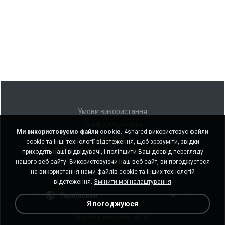
Умови використання
Конфіденційність
Ми використовуємо файли cookie.
4shared використовує файли
Підтримка
cookie та інші технології відстеження, щоб зрозуміти, звідки
Не продавати мою особисту інформацію
приходять наші відвідувачі, і поліпшити Ваш досвід перегляду
Не ділитися моєю особистою інформацією
нашого веб-сайту. Використовуючи наш веб-сайт, ви погоджуєтеся
на використання нами файлів cookie та інших технологій
відстеження.
Змінити мої налаштування
Українська
Я погоджуюся
Версія для настільних ПК