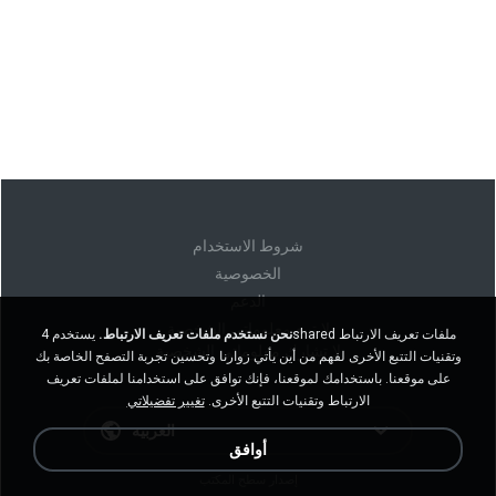
شروط الاستخدام
الخصوصية
الدعم
لا تبيع معلوماتي الشخصية
نحن نستخدم ملفات تعريف الارتباط.
يستخدم 4shared ملفات تعريف الارتباط
لا تشارك معلوماتي الشخصية
وتقنيات التتبع الأخرى لفهم من أين يأتي زوارنا وتحسين تجربة التصفح الخاصة بك
على موقعنا. باستخدامك لموقعنا، فإنك توافق على استخدامنا لملفات تعريف
الارتباط وتقنيات التتبع الأخرى.
تغيير تفضيلاتي
العربية
أوافق
إصدار سطح المكتب