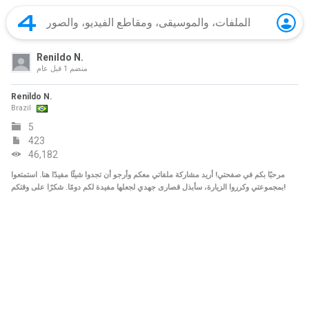
Renildo N.
منضم
1 قبل عام
Renildo N.
Brazil
5
423
46,182
مرحبًا بكم في صفحتي! أريد مشاركة ملفاتي معكم وأرجو أن تجدوا شيئًا مفيدًا هنا. استمتعوا
بمجموعتي وكرروا الزيارة، سأبذل قصارى جهدي لجعلها مفيدة لكم دومًا. شكرًا على وقتكم!